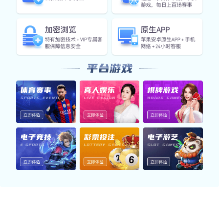
力量。他表示，每次想到可能代表国家出战世界杯，
就会心潮澎湃，这种激情是推动他不断前进的重要动
力。
除了个人目标外，菅原还强调团队精神的重要性。他
相信只有团结一致、共同奋斗才能取得成功，而这正
是日本足球所向往的集体主义文化体现。他希望通过
自己的努力带动队友们一起朝着同一个目标迈进，为
实现更大的辉煌而奋斗。
2、享受足球带来的纯粹乐趣
尽管篮球、羽毛球等其他体育项目也很受欢迎，但对
于菅原由势来说，足球独特的魅力无可替代。在他的
生活中，踢球不仅是一种职业，更是一种爱好。他常
常提到，无论是在训练场上还是比赛中，他都会全心