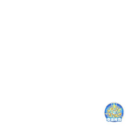
投入，用心去感受每一次传球、射门所带来的快乐。
他认为，享受比赛过程中的点滴瞬间，是让人愉悦的
重要因素。在面对压力时，他会提醒自己要放松心
态，把注意力集中在比赛本身，而不是结果。这种心
态帮助他克服了许多挑战，让他能够在最艰难的时候
依然找到快乐。
此外，菅原还喜欢与朋友们一起踢球，这样不仅能增
进彼此之间的友情，还能分享对足球的热爱。这样的
互动让他更加珍惜这一份纯粹，因为它超越了胜负，
而是一种人与人之间情感交流的重要方式。
3、职业生涯中的乐趣保持
随着职业生涯的发展，竞争越来越激烈。但菅原由势