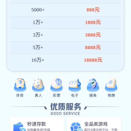
其恢复进展；然后，我们将探讨球队对他的期待以及
球迷对此的反应；最后，总结斯帕吉奇复出对国安未
来赛季的重要性。
1、斯帕吉奇的伤病背景
斯帕吉奇自加盟国安以来，一直是一名极具潜力和实
力的外援。然而，他在去年遭遇了严重的韧带撕裂，
这一伤病不仅使得他缺席了多个关键比赛，也让球队
在战术调整上面临困境。韧带撕裂对于足球运动员而
言是一个非常棘手的问题，恢复时间通常较长，对心
理和身体都是一种重大考验。
由于这次伤病，国安在前场进攻端失去了主要依靠，
这无疑增加了其他球员的负担。在他的缺阵期间，球
队尝试过不同的人选来填补这一空缺，但效果并不理