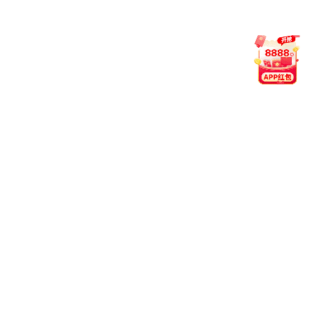
4、复出的意义与未来展望
如果一切顺利的话，斯帕吉奇很可能将在接下来的比
赛中重新披挂上阵。他的复出不仅意味着个人职业生
涯的一次新起点，更将为整个国安队带来积极变化。
他所拥有的技术特点，将帮助球队更加灵活地进行战
术调整，并提升整体攻击效率。
同时，从心理层面来看，他作为核心球员重新回归，
也将增强全队士气。在经历了一段低谷期后，有这样
一位实力派外援站出来，无疑会让其他队友倍感振
奋，从而提升整体竞争力。
未来赛季中，如果能够保持健康状态并发挥最佳水
平，那么毫无疑问，斯帕吉奇必将在中超联赛上再次
书写属于自己的辉煌篇章。而这一切，都离不开他在