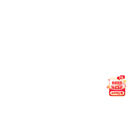
现有资源状况，并结合市场动态进行周密规划，以确
保薪资结构不会对未来发展造成负担。此外，通过合
理利用交易市场，有可能找到双赢方案，实现既保留
核心，又增强实力目标。
4、球迷与媒体反应分析
对于“科尔重返”的传言，各界反响热烈。首先，对于
忠实粉丝而言，他们普遍对此持乐观态度，希望通过
熟悉且富有经验的新任主帅来帮助球队抬升至新的高
度。在社交媒体上，不少球迷纷纷表达自己的期待和
祝福，希望看到昔日辉煌再现。
同时，对媒体来说，此事无疑成为了热门话题，各大
体育频道争相报道相关内容。有评论认为，如果最终
达成协议，这将是联盟历史上一项重要决策，因为它