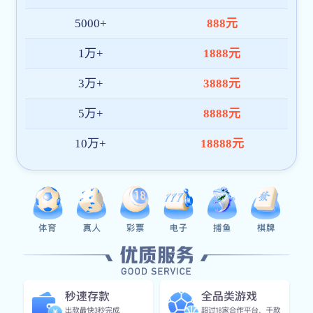
未来选秀策略等方面产生深远影响。本文将从四个角
度深入分析这一传言及其可能带来的影响，包括科尔
的执教风格与成就、勇士队目前的挑战与需求、薪资
结构对球队建设的影响，以及球迷和媒体对此事的反
应与期待。
1、科尔执教风格与成就
史蒂夫·科尔作为金州勇士队的主教练，自2014年上任
以来，他以独特而高效的执教风格赢得了众多荣誉。
他注重团队配合，强调快速进攻和三分投射，使得勇
士队在比赛中展现出极强的竞争力。在他的带领下，
球队夺得了多个总冠军，并且常规赛表现也非常出
色，这使得他成为联盟中最成功的教练之一。
科尔不仅在战术上有着独到见解，他的人际关系管理