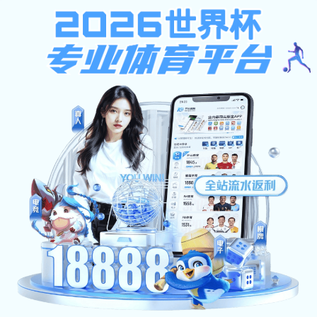
立即注册
亚美体育在线官网
带您畅享全
球体育盛事
专业平台，数据精准，
高清直播
覆盖热门体育项
目。
聚焦足球、篮球、电竞等赛事，
每日内容实时更
新
。
极速访问
下载APP