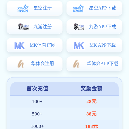
梅西受邀出席F1迈阿密大奖
赛德保罗将陪同前往共襄盛举
2026-05-31 21:55
52 次阅读
首页
/
体育报道
在全球体育圈中，梅西无疑是一位备受瞩目的球星，
而F1迈阿密大奖赛则是赛车界的重要盛事。近日，梅
西受邀出席即将举办的F1迈阿密大奖赛，并将由他的
好友德保罗陪同前往，共襄这一体育盛举。这一消息
不仅引起了球迷的广泛关注，也让我们对梅西在不同
领域的影响力有了新的认识。在这篇文章中，我们将
从梅西与F1比赛的关系、德保罗的陪伴意义、赛事本
身的重要性以及两者结合带来的影响等四个方面进行