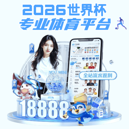
立即注册
亚美体育在线官网
带您畅享全
球体育盛事
专业平台，数据精准，
高清直播
覆盖热门体育项
目。
聚焦足球、篮球、电竞等赛事，
每日内容实时更
新
。
极速访问
下载APP